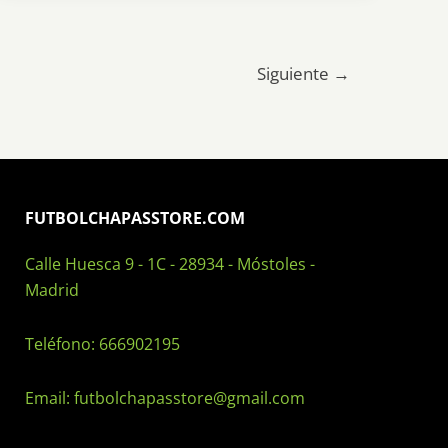
Siguiente
→
FUTBOLCHAPASSTORE.COM
Calle Huesca 9 - 1C - 28934 - Móstoles -
Madrid
Teléfono:
666902195
Email:
futbolchapasstore@gmail.com