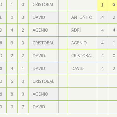
O
1
0
CRISTOBAL
J
G
L
0
3
DAVID
ANTOÑITO
4
2
O
4
2
AGENJO
ADRI
4
4
I
3
0
CRISTOBAL
AGENJO
4
1
O
2
2
DAVID
CRISTOBAL
4
0
I
4
1
DAVID
DAVID
4
2
O
5
0
CRISTOBAL
I
8
0
AGENJO
O
0
7
DAVID