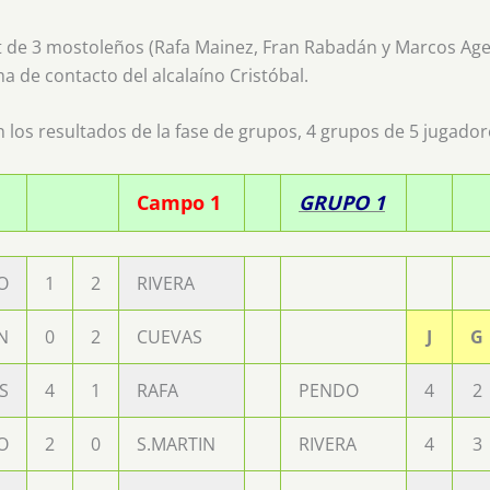
t de 3 mostoleños (Rafa Mainez, Fran Rabadán y Marcos Agen
a de contacto del alcalaíno Cristóbal.
n los resultados de la fase de grupos, 4 grupos de 5 jugador
Campo 1
GRUPO 1
O
1
2
RIVERA
N
0
2
CUEVAS
J
G
S
4
1
RAFA
PENDO
4
2
O
2
0
S.MARTIN
RIVERA
4
3