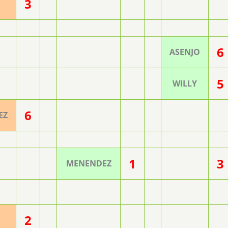
3
O
6
ASENJO
5
WILLY
6
EZ
1
3
MENENDEZ
2