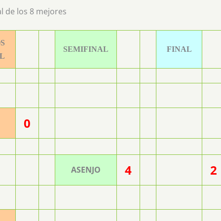
nal de los 8 mejores
S
SEMIFINAL
FINAL
L
0
4
2
ASENJO