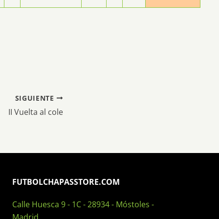
SIGUIENTE
II Vuelta al cole
FUTBOLCHAPASSTORE.COM
Calle Huesca 9 - 1C - 28934 - Móstoles -
Madrid