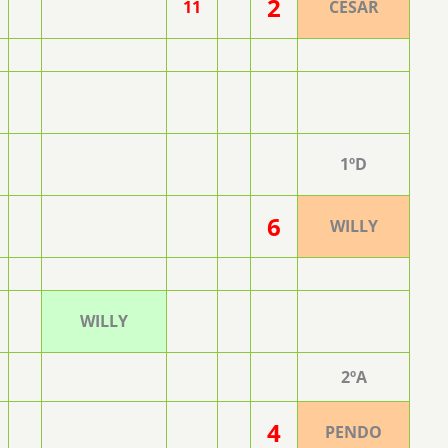
2
11
CESAR
1ºD
6
WILLY
WILLY
2ºA
4
PENDO