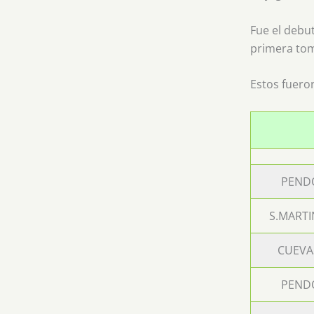
Fue el debu
primera tom
Estos fuero
PEND
S.MARTI
CUEVA
PEND