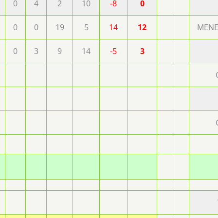
0
4
2
10
-8
0
0
0
19
5
14
12
MENE
0
3
9
14
-5
3