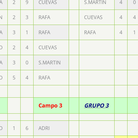
A
2
9
CUEVAS
S.MARTIN
4
0
N
2
3
RAFA
CUEVAS
4
4
A
3
1
RAFA
RAFA
4
1
O
2
4
CUEVAS
A
3
0
S.MARTIN
O
5
4
RAFA
Campo 3
GRUPO 3
O
1
6
ADRI