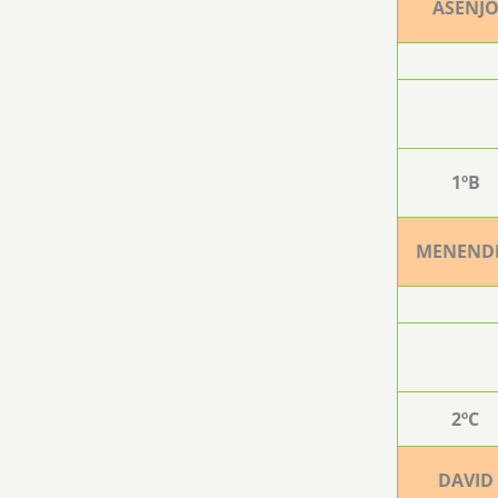
ASENJ
1ºB
MENEND
2ºC
DAVID