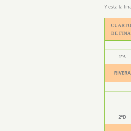
Y esta la fi
CUARTO
DE FINA
1ºA
RIVERA
2ºD