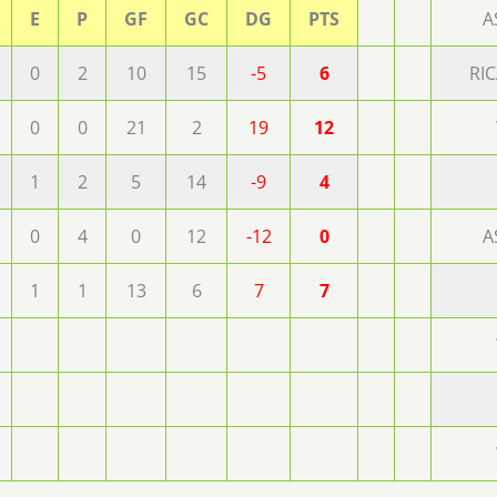
E
P
GF
GC
DG
PTS
A
0
2
10
15
-5
6
RI
0
0
21
2
19
12
1
2
5
14
-9
4
0
4
0
12
-12
0
A
1
1
13
6
7
7