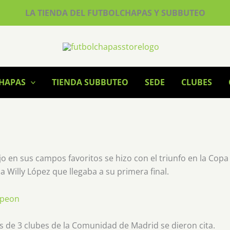
LA TIENDA DEL FUTBOLCHAPAS Y SUBBUTEO
CHAPAS
TIENDA SUBBUTEO
SEDE
CLUBES
jo en sus campos favoritos se hizo con el triunfo en la Copa
 Willy López que llegaba a su primera final.
s de 3 clubes de la Comunidad de Madrid se dieron cita.