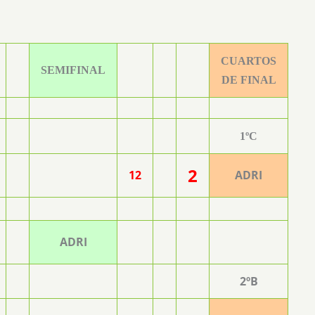
CUARTOS
SEMIFINAL
DE FINAL
1ºC
2
12
ADRI
ADRI
2ºB