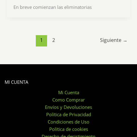
En breve comienzan las eliminatorias
1
2
Siguiente
→
MI CUENTA
Mi Cuenta
Como Comprar
Envíos y Devoluciones
Política de Privacidad
Condiciones de Uso
Política de cookies
Derecho de desistimiento