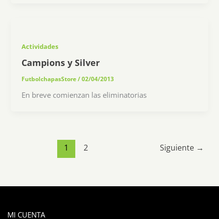
Actividades
Campions y Silver
FutbolchapasStore
/
02/04/2013
En breve comienzan las eliminatorias
1
2
Siguiente
→
MI CUENTA