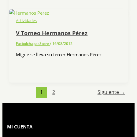
Actividades
V Torneo Hermanos Pérez
FutbolchapasStore
/
16/08/2012
Migue se lleva su tercer Hermanos Pérez
1
2
Siguiente
→
MI CUENTA