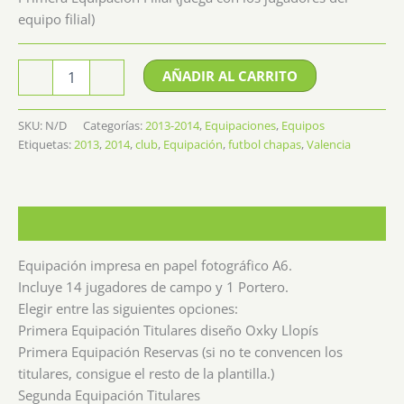
equipo filial)
Equipación
AÑADIR AL CARRITO
-
+
Valencia
13/14
cantidad
SKU:
N/D
Categorías:
2013-2014
,
Equipaciones
,
Equipos
Etiquetas:
2013
,
2014
,
club
,
Equipación
,
futbol chapas
,
Valencia
Descripción
Equipación impresa en papel fotográfico A6.
Incluye 14 jugadores de campo y 1 Portero.
Elegir entre las siguientes opciones:
Primera Equipación Titulares diseño Oxky Llopís
Primera Equipación Reservas (si no te convencen los
titulares, consigue el resto de la plantilla.)
Segunda Equipación Titulares