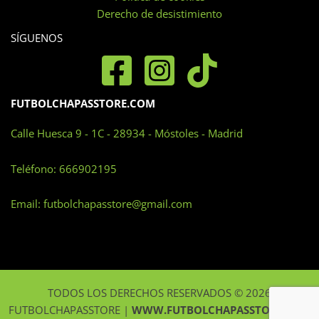
la
Derecho de desistimiento
página
SÍGUENOS
de
producto
FUTBOLCHAPASSTORE.COM
Calle Huesca 9 - 1C - 28934 - Móstoles - Madrid
Teléfono:
666902195
Email:
futbolchapasstore@gmail.com
TODOS LOS DERECHOS RESERVADOS © 2026
FUTBOLCHAPASSTORE |
WWW.FUTBOLCHAPASSTORE.COM