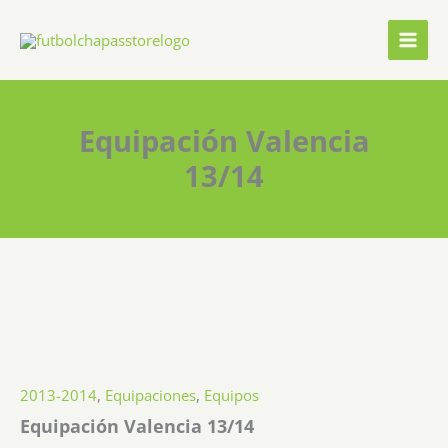
Ir
al
contenido
Equipación Valencia
13/14
2013-2014
,
Equipaciones
,
Equipos
Equipación Valencia 13/14