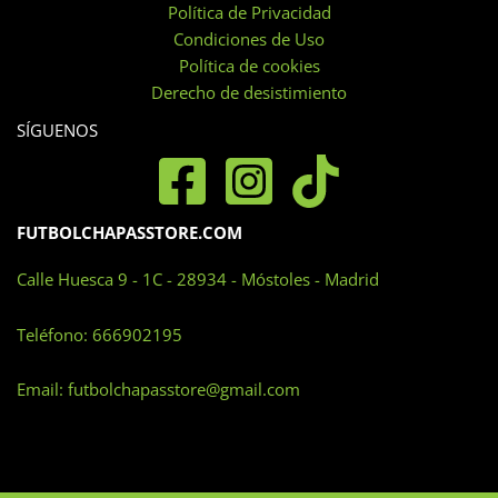
Política de Privacidad
elegir
Condiciones de Uso
en
Política de cookies
la
Derecho de desistimiento
página
SÍGUENOS
de
producto
FUTBOLCHAPASSTORE.COM
Calle Huesca 9 - 1C - 28934 - Móstoles - Madrid
Teléfono:
666902195
Email:
futbolchapasstore@gmail.com