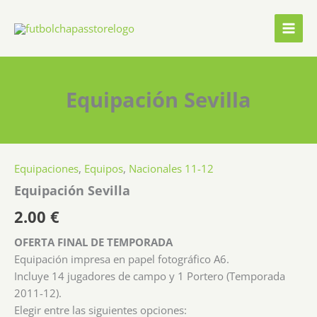
Ir
al
contenido
Equipación Sevilla
Equipaciones
,
Equipos
,
Nacionales 11-12
Equipación Sevilla
2.00
€
OFERTA FINAL DE TEMPORADA
Equipación impresa en papel fotográfico A6.
Incluye 14 jugadores de campo y 1 Portero (Temporada
2011-12).
Elegir entre las siguientes opciones: