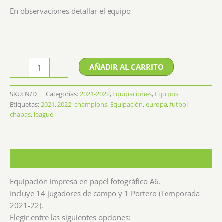
En observaciones detallar el equipo
Equipación
AÑADIR AL CARRITO
-
+
Champions
League
2021-
SKU:
N/D
Categorías:
2021-2022
,
Equipaciones
,
Equipos
2022
Etiquetas:
2021
,
2022
,
champions
,
Equipación
,
europa
,
futbol
cantidad
chapas
,
league
Descripción
Equipación impresa en papel fotográfico A6.
Incluye 14 jugadores de campo y 1 Portero (Temporada
2021-22).
Elegir entre las siguientes opciones: