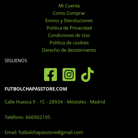
Las
Mi Cuenta
opciones
Como Comprar
se
Envíos y Devoluciones
pueden
Política de Privacidad
elegir
Condiciones de Uso
en
Política de cookies
la
Derecho de desistimiento
página
SÍGUENOS
de
producto
FUTBOLCHAPASSTORE.COM
Calle Huesca 9 - 1C - 28934 - Móstoles - Madrid
Teléfono:
666902195
Email:
futbolchapasstore@gmail.com