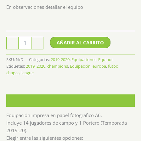
En observaciones detallar el equipo
Equipación
AÑADIR AL CARRITO
-
+
Champions
League
2019-
SKU:
N/D
Categorías:
2019-2020
,
Equipaciones
,
Equipos
2020
Etiquetas:
2019
,
2020
,
champions
,
Equipación
,
europa
,
futbol
cantidad
chapas
,
league
Descripción
Equipación impresa en papel fotográfico A6.
Incluye 14 jugadores de campo y 1 Portero (Temporada
2019-20).
Elegir entre las siguientes opciones: