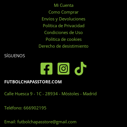
Las
Mi Cuenta
opciones
Como Comprar
se
Envíos y Devoluciones
pueden
Política de Privacidad
elegir
Condiciones de Uso
en
Política de cookies
la
Derecho de desistimiento
página
SÍGUENOS
de
producto
FUTBOLCHAPASSTORE.COM
Calle Huesca 9 - 1C - 28934 - Móstoles - Madrid
Teléfono:
666902195
Email:
futbolchapasstore@gmail.com