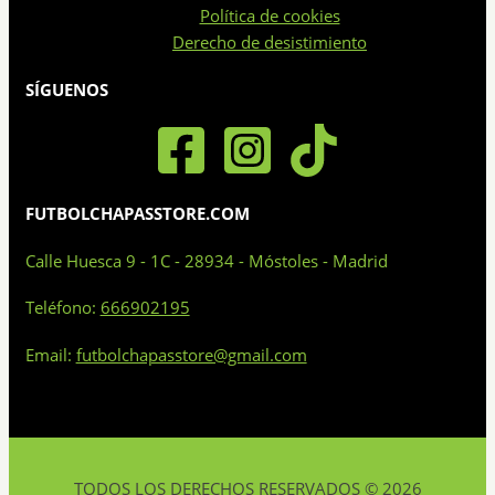
en
Política de cookies
la
Derecho de desistimiento
página
de
SÍGUENOS
producto
FUTBOLCHAPASSTORE.COM
Calle Huesca 9 - 1C - 28934 - Móstoles - Madrid
Teléfono:
666902195
Email:
futbolchapasstore@gmail.com
TODOS LOS DERECHOS RESERVADOS © 2026