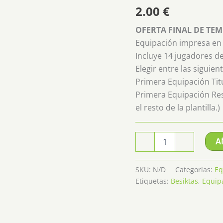
2.00
€
OFERTA FINAL DE TE
Equipación impresa en 
Incluye 14 jugadores d
Elegir entre las siguien
Primera Equipación Tit
Primera Equipación Rese
el resto de la plantilla.)
Equipación
A
-
+
Besiktas
cantidad
SKU:
N/D
Categorías:
Eq
Etiquetas:
Besiktas
,
Equip