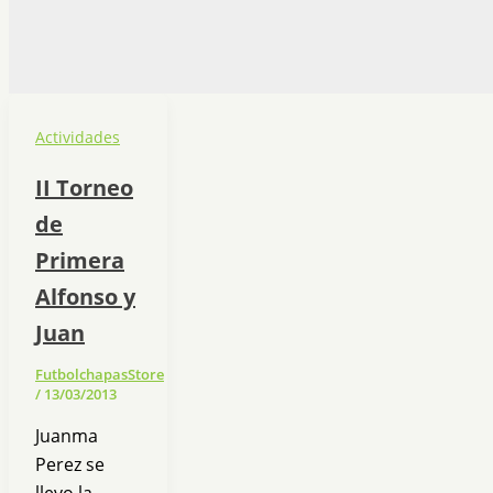
Actividades
II Torneo
de
Primera
Alfonso y
Juan
FutbolchapasStore
/
13/03/2013
Juanma
Perez se
llevo la