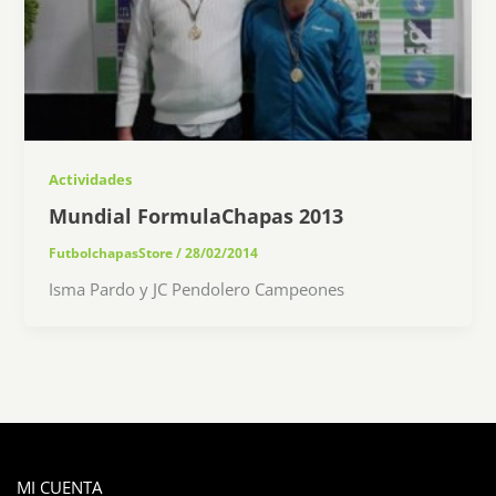
Actividades
Mundial FormulaChapas 2013
FutbolchapasStore
/
28/02/2014
Isma Pardo y JC Pendolero Campeones
MI CUENTA