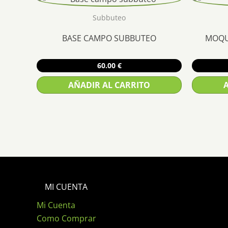
Subbuteo
BASE CAMPO SUBBUTEO
MOQUE
60.00
€
AÑADIR AL CARRITO
MI CUENTA
Mi Cuenta
Como Comprar