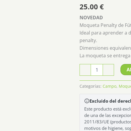
25.00
€
NOVEDAD
Moqueta Penalty de Fú
Ideal para aprender a 
penalty.
Dimensiones equivalent
La moqueta se entrega 
Moqueta
A
-
+
Penalty
cantidad
Categorías:
Campo
,
Moqu
Excluido del derec
Este producto está excl
de una de las excepcion
2011/83/UE (productos
motivos de higiene, so