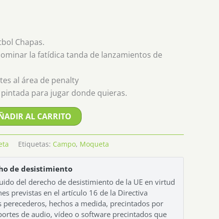
tbol Chapas.
dominar la fatídica tanda de lanzamientos de
es al área de penalty
pintada para jugar donde quieras.
ÑADIR AL CARRITO
eta
Etiquetas:
Campo
,
Moqueta
ho de desistimiento
uido del derecho de desistimiento de la UE en virtud
es previstas en el artículo 16 de la Directiva
 perecederos, hechos a medida, precintados por
portes de audio, vídeo o software precintados que