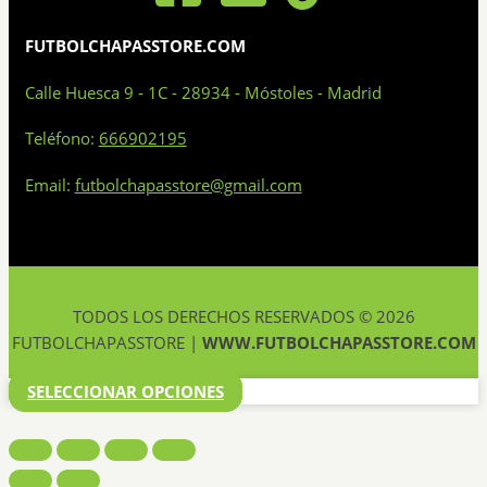
FUTBOLCHAPASSTORE.COM
Calle Huesca 9 - 1C - 28934 - Móstoles - Madrid
Teléfono:
666902195
Email:
futbolchapasstore@gmail.com
TODOS LOS DERECHOS RESERVADOS © 2026
FUTBOLCHAPASSTORE |
WWW.FUTBOLCHAPASSTORE.COM
SELECCIONAR OPCIONES