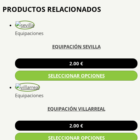
PRODUCTOS RELACIONADOS
Equipaciones
EQUIPACIÓN SEVILLA
2.00
€
SELECCIONAR OPCIONES
Este
producto
Equipaciones
tiene
EQUIPACIÓN VILLARREAL
múltiples
variantes.
Las
2.00
€
opciones
SELECCIONAR OPCIONES
se