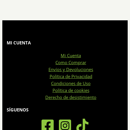
producto
en
tiene
la
múltiples
página
variantes.
de
Las
producto
opciones
se
MI CUENTA
pueden
Mi Cuenta
elegir
Como Comprar
en
Envíos y Devoluciones
la
Política de Privacidad
página
Condiciones de Uso
de
Política de cookies
producto
Derecho de desistimiento
SÍGUENOS