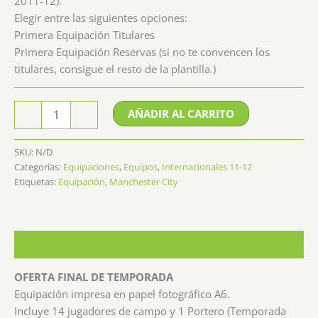
2011-12).
Elegir entre las siguientes opciones:
Primera Equipación Titulares
Primera Equipación Reservas (si no te convencen los
titulares, consigue el resto de la plantilla.)
Equipación
AÑADIR AL CARRITO
-
+
Manchester
City
cantidad
SKU:
N/D
Categorías:
Equipaciones
,
Equipos
,
Internacionales 11-12
Etiquetas:
Equipación
,
Manchester City
Descripción
OFERTA FINAL DE TEMPORADA
Equipación impresa en papel fotográfico A6.
Incluye 14 jugadores de campo y 1 Portero (Temporada