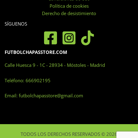
en
Política de cookies
la
Derecho de desistimiento
página
SÍGUENOS
de
producto
FUTBOLCHAPASSTORE.COM
Calle Huesca 9 - 1C - 28934 - Móstoles - Madrid
Teléfono:
666902195
Email:
futbolchapasstore@gmail.com
TODOS LOS DERECHOS RESERVADOS © 2026