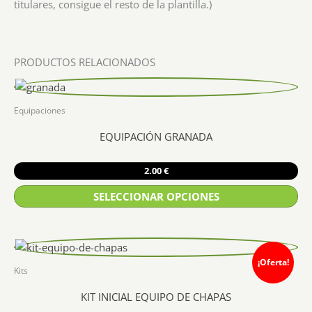
titulares, consigue el resto de la plantilla.)
PRODUCTOS RELACIONADOS
Equipaciones
EQUIPACIÓN GRANADA
2.00
€
SELECCIONAR OPCIONES
Este
producto
tiene
¡Oferta!
múltiples
Kits
variantes.
KIT INICIAL EQUIPO DE CHAPAS
Las