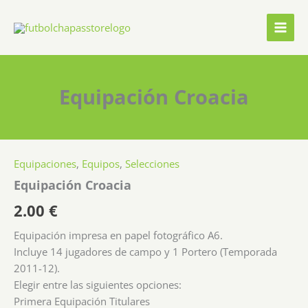
Ir
al
contenido
Equipación Croacia
Equipaciones
,
Equipos
,
Selecciones
Equipación Croacia
2.00
€
Equipación impresa en papel fotográfico A6.
Incluye 14 jugadores de campo y 1 Portero (Temporada
2011-12).
Elegir entre las siguientes opciones:
Primera Equipación Titulares