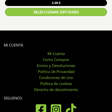
2.00
€
se
pueden
SELECCIONAR OPCIONES
elegir
Este
en
producto
la
tiene
página
múltiples
de
variantes.
MI CUENTA
producto
Las
Mi Cuenta
opciones
Como Comprar
se
Envíos y Devoluciones
pueden
Política de Privacidad
elegir
Condiciones de Uso
en
Política de cookies
la
Derecho de desistimiento
página
SÍGUENOS
de
producto