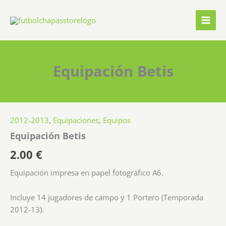
Ir
al
contenido
Equipación Betis
2012-2013
,
Equipaciones
,
Equipos
Equipación Betis
2.00
€
Equipación impresa en papel fotográfico A6.
Incluye 14 jugadores de campo y 1 Portero (Temporada
2012-13).