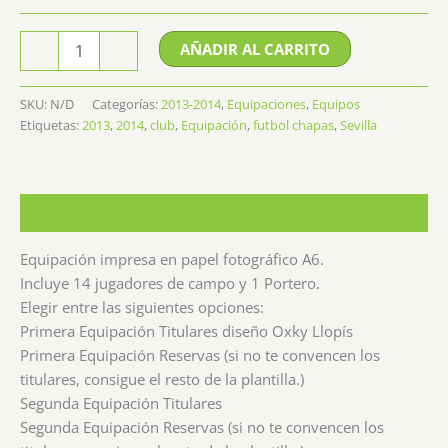
Equipación
Alternative:
AÑADIR AL CARRITO
-
+
Sevilla
13/14
cantidad
SKU:
N/D
Categorías:
2013-2014
,
Equipaciones
,
Equipos
Etiquetas:
2013
,
2014
,
club
,
Equipación
,
futbol chapas
,
Sevilla
Descripción
Equipación impresa en papel fotográfico A6.
Incluye 14 jugadores de campo y 1 Portero.
Elegir entre las siguientes opciones:
Primera Equipación Titulares diseño Oxky Llopís
Primera Equipación Reservas (si no te convencen los
titulares, consigue el resto de la plantilla.)
Segunda Equipación Titulares
Segunda Equipación Reservas (si no te convencen los