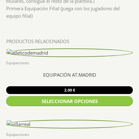
titulares, consigue el resto de la plantilla.)
Primera Equipación Filial (juega con los jugadores del
equipo filial)
PRODUCTOS RELACIONADOS
Equipaciones
EQUIPACIÓN AT.MADRID
2.00
€
SELECCIONAR OPCIONES
Este
producto
tiene
múltiples
Equipaciones