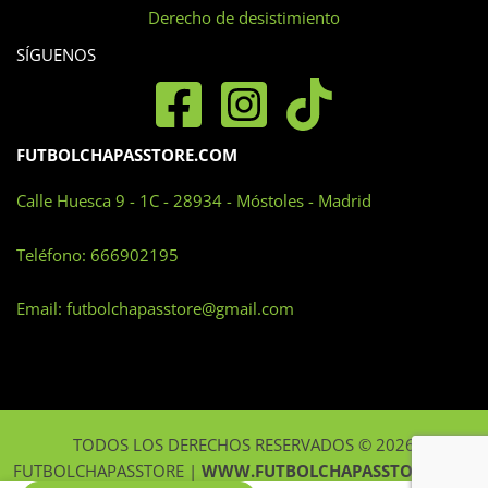
Derecho de desistimiento
de
producto
SÍGUENOS
FUTBOLCHAPASSTORE.COM
Calle Huesca 9 - 1C - 28934 - Móstoles - Madrid
Teléfono:
666902195
Email:
futbolchapasstore@gmail.com
TODOS LOS DERECHOS RESERVADOS © 2026
FUTBOLCHAPASSTORE |
WWW.FUTBOLCHAPASSTORE.COM