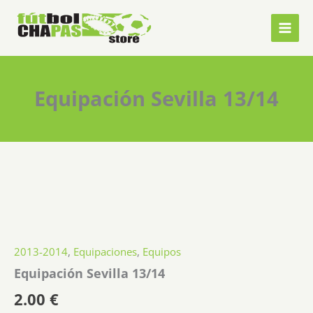
Ir
al
contenido
Equipación Sevilla 13/14
2013-2014
,
Equipaciones
,
Equipos
Equipación Sevilla 13/14
2.00
€