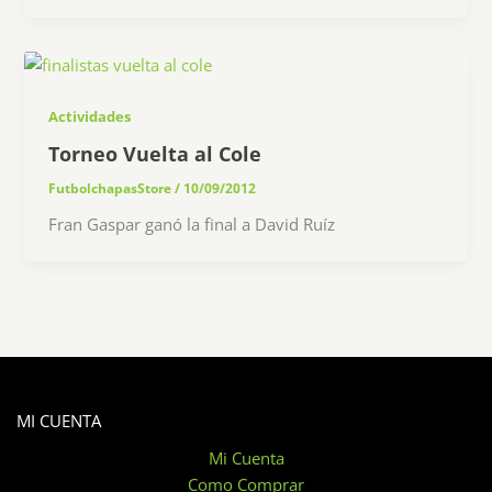
Actividades
Torneo Vuelta al Cole
FutbolchapasStore
/
10/09/2012
Fran Gaspar ganó la final a David Ruíz
MI CUENTA
Mi Cuenta
Como Comprar