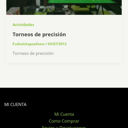
Actividades
Torneos de precisión
FutbolchapasStore
/
03/07/2012
Torneos de precisión
MI CUENTA
Mi Cuenta
Como Comprar
Envíos y Devoluciones