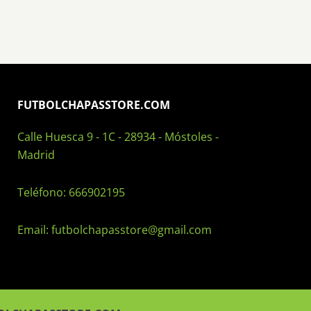
FUTBOLCHAPASSTORE.COM
Calle Huesca 9 - 1C - 28934 - Móstoles -
Madrid
Teléfono:
666902195
Email:
futbolchapasstore@gmail.com