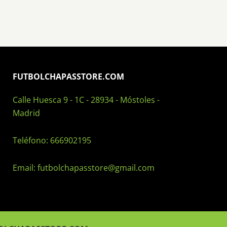
FUTBOLCHAPASSTORE.COM
Calle Huesca 9 - 1C - 28934 - Móstoles -
Madrid
Teléfono:
666902195
Email:
futbolchapasstore@gmail.com