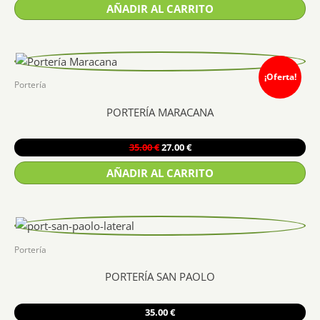
AÑADIR AL CARRITO
¡Oferta!
Portería
PORTERÍA MARACANA
El
El
35.00
€
27.00
€
precio
precio
original
actual
AÑADIR AL CARRITO
era:
es:
35.00 €.
27.00 €.
Portería
PORTERÍA SAN PAOLO
35.00
€