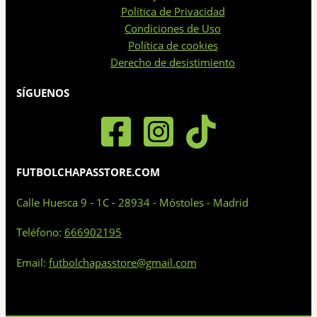
pueden
Política de Privacidad
elegir
Condiciones de Uso
en
Política de cookies
la
Derecho de desistimiento
página
de
SÍGUENOS
producto
FUTBOLCHAPASSTORE.COM
Calle Huesca 9 - 1C - 28934 - Móstoles - Madrid
Teléfono:
666902195
Email:
futbolchapasstore@gmail.com