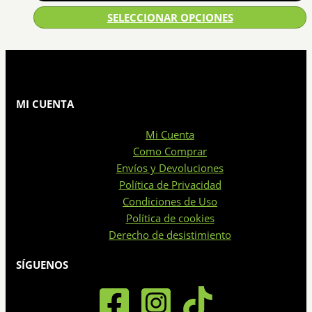
SELECCIONAR OPCIONES
Este
producto
tiene
múltiples
MI CUENTA
variantes.
Las
Mi Cuenta
opciones
Como Comprar
se
Envíos y Devoluciones
pueden
Política de Privacidad
elegir
Condiciones de Uso
en
Política de cookies
la
Derecho de desistimiento
página
de
SÍGUENOS
producto