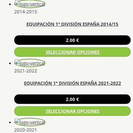
2014-2015
EQUIPACIÓN 1ª DIVISIÓN ESPAÑA 2014/15
2.00
€
SELECCIONAR OPCIONES
Este
producto
2021-2022
tiene
EQUIPACIÓN 1ª DIVISIÓN ESPAÑA 2021-2022
múltiples
variantes.
Las
2.00
€
opciones
SELECCIONAR OPCIONES
se
pueden
Este
elegir
producto
2020-2021