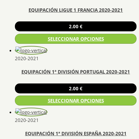
en
tiene
la
EQUIPACIÓN LIGUE 1 FRANCIA 2020-2021
múltiples
página
variantes.
de
Las
2.00
€
producto
opciones
SELECCIONAR OPCIONES
se
pueden
Este
elegir
producto
2020-2021
en
tiene
la
EQUIPACIÓN 1ª DIVISIÓN PORTUGAL 2020-2021
múltiples
página
variantes.
de
Las
2.00
€
producto
opciones
SELECCIONAR OPCIONES
se
pueden
Este
elegir
producto
2020-2021
en
tiene
la
EQUIPACIÓN 1ª DIVISIÓN ESPAÑA 2020-2021
múltiples
página