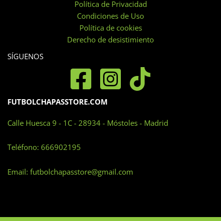
en
Política de Privacidad
la
Condiciones de Uso
página
Política de cookies
de
Derecho de desistimiento
producto
SÍGUENOS
FUTBOLCHAPASSTORE.COM
Calle Huesca 9 - 1C - 28934 - Móstoles - Madrid
Teléfono:
666902195
Email:
futbolchapasstore@gmail.com