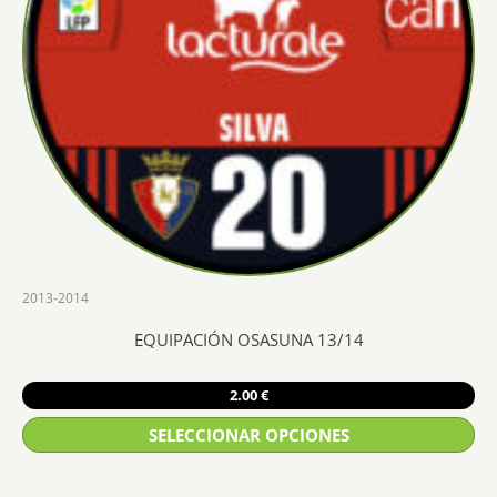
2013-2014
EQUIPACIÓN OSASUNA 13/14
2.00
€
SELECCIONAR OPCIONES
Este