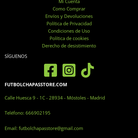
Mi Cuenta
pueden
Como Comprar
elegir
Envíos y Devoluciones
en
Política de Privacidad
la
Condiciones de Uso
página
Política de cookies
de
Derecho de desistimiento
producto
SÍGUENOS
FUTBOLCHAPASSTORE.COM
Calle Huesca 9 - 1C - 28934 - Móstoles - Madrid
Teléfono:
666902195
Email:
futbolchapasstore@gmail.com