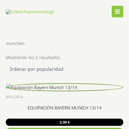
Ir
al
contenido
munchen
Ordenado
Mostrando los 2 resultados
por
popularidad
2013-2014
EQUIPACIÓN BAYERN MUNICH 13/14
2.00
€