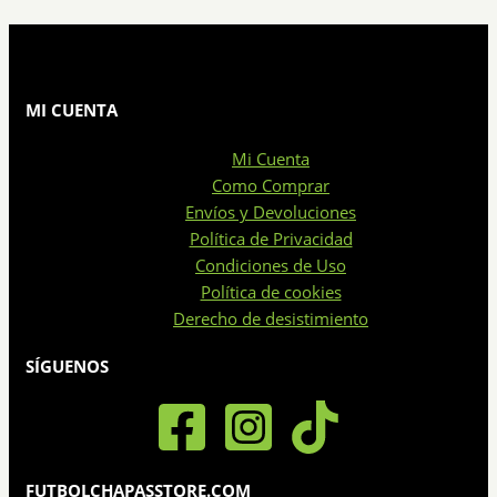
pueden
Este
elegir
producto
en
tiene
la
múltiples
página
MI CUENTA
variantes.
de
Las
Mi Cuenta
producto
opciones
Como Comprar
se
Envíos y Devoluciones
pueden
Política de Privacidad
elegir
Condiciones de Uso
en
Política de cookies
la
Derecho de desistimiento
página
de
SÍGUENOS
producto
FUTBOLCHAPASSTORE.COM