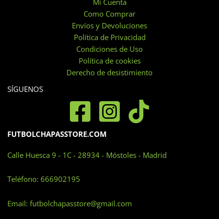
Mi Cuenta
pueden
Como Comprar
elegir
Envíos y Devoluciones
en
Política de Privacidad
la
Condiciones de Uso
página
Política de cookies
de
Derecho de desistimiento
producto
SÍGUENOS
FUTBOLCHAPASSTORE.COM
Calle Huesca 9 - 1C - 28934 - Móstoles - Madrid
Teléfono:
666902195
Email:
futbolchapasstore@gmail.com