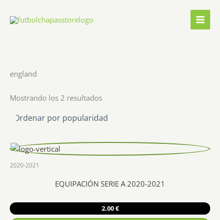
Ir
al
contenido
england
Ordenado
Mostrando los 2 resultados
por
popularidad
2020-2021
EQUIPACIÓN SERIE A 2020-2021
2.00
€