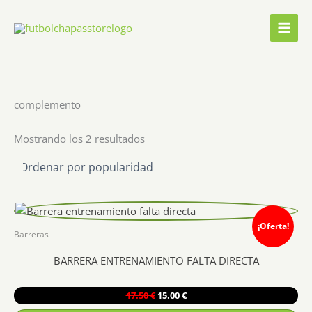
Ir
al
contenido
complemento
Ordenado
Mostrando los 2 resultados
por
popularidad
¡Oferta!
Barreras
BARRERA ENTRENAMIENTO FALTA DIRECTA
El
El
17.50
€
15.00
€
precio
precio