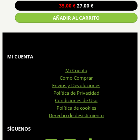
El
El
35.00
€
27.00
€
precio
precio
AÑADIR AL CARRITO
original
actual
era:
es:
35.00 €.
27.00 €.
MI CUENTA
Mi Cuenta
Como Comprar
Envíos y Devoluciones
Política de Privacidad
Condiciones de Uso
Política de cookies
Derecho de desistimiento
SÍGUENOS