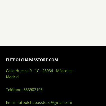
FUTBOLCHAPASSTORE.COM
Calle Huesca 9 - 1C - 28934 - Móstoles -
Madrid
Teléfono:
666902195
Email:
futbolchapasstore@gmail.com