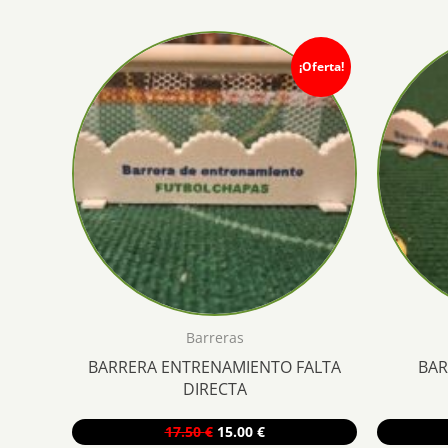
popularidad
¡Oferta!
Barreras
BARRERA ENTRENAMIENTO FALTA
BAR
DIRECTA
El
El
17.50
€
15.00
€