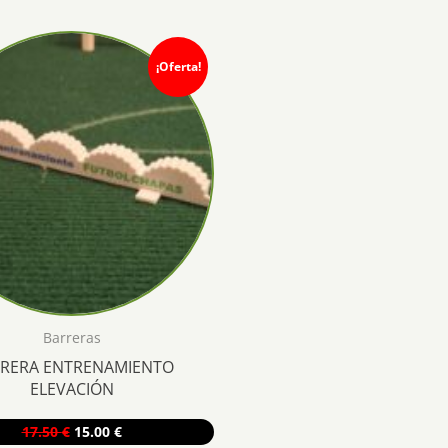
¡Oferta!
Barreras
RERA ENTRENAMIENTO
ELEVACIÓN
El
El
17.50
€
15.00
€