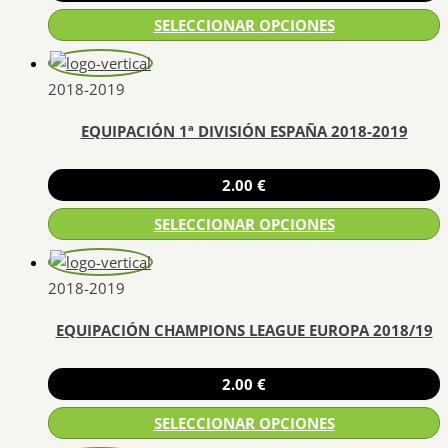
SELECCIONAR OPCIONES
Este
producto
2018-2019
tiene
EQUIPACIÓN 1ª DIVISIÓN ESPAÑA 2018-2019
múltiples
variantes.
Las
2.00
€
opciones
SELECCIONAR OPCIONES
se
pueden
Este
elegir
producto
2018-2019
en
tiene
la
EQUIPACIÓN CHAMPIONS LEAGUE EUROPA 2018/19
múltiples
página
variantes.
de
Las
2.00
€
producto
opciones
SELECCIONAR OPCIONES
se