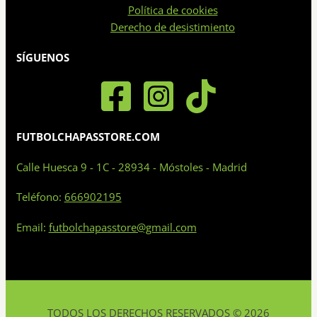
en
Política de cookies
la
Derecho de desistimiento
página
de
SÍGUENOS
producto
FUTBOLCHAPASSTORE.COM
Calle Huesca 9 - 1C - 28934 - Móstoles - Madrid
Teléfono:
666902195
Email:
futbolchapasstore@gmail.com
TODOS LOS DERECHOS RESERVADOS © 2026