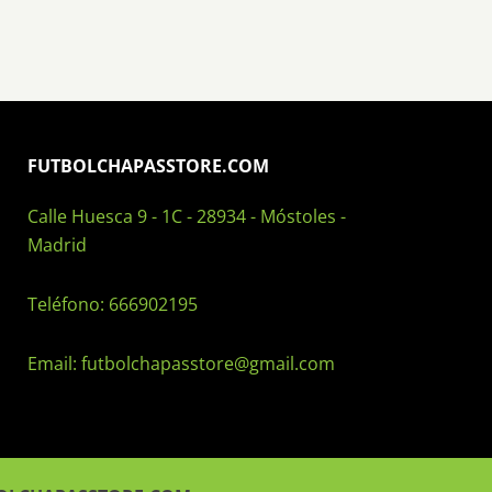
FUTBOLCHAPASSTORE.COM
Calle Huesca 9 - 1C - 28934 - Móstoles -
Madrid
Teléfono:
666902195
Email:
futbolchapasstore@gmail.com