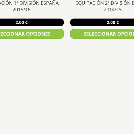
CIÓN 1ª DIVISIÓN ESPAÑA
EQUIPACIÓN 2ª DIVISIÓN
2015/16
2014/15
2.00
€
2.00
€
LECCIONAR OPCIONES
SELECCIONAR OPCIO
Este
Este
producto
producto
tiene
tiene
múltiples
múltiples
variantes.
variantes
Las
Las
opciones
opciones
se
se
pueden
pueden
elegir
elegir
en
en
la
la