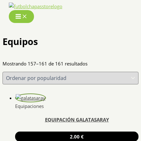
Ir
al
contenido
Equipos
Ordenado
Mostrando 157–161 de 161 resultados
por
popularidad
Equipaciones
EQUIPACIÓN GALATASARAY
2.00
€